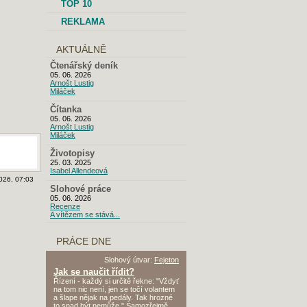
TOP 10
REKLAMA
AKTUÁLNĚ
Čtenářský deník
05. 06. 2026
Arnošt Lustig
Miláček
Čítanka
05. 06. 2026
Arnošt Lustig
Miláček
Životopisy
25. 03. 2025
Isabel Allendeová
026, 07:03
Slohové práce
05. 06. 2026
Recenze
A vítězem se stává...
PRÁCE DNE
Slohový útvar:
Fejeton
Jak se naučit řídit?
Řízení - každý si určitě řekne: "Vždyť
na tom nic není, jen se točí volantem
a šlape nějak na pedály. Tak hrozné
to snad být nemůže." Samozřejmě,