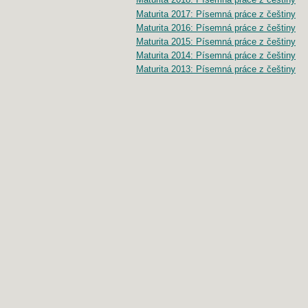
Maturita 2017: Písemná práce z češtiny
Maturita 2016: Písemná práce z češtiny
Maturita 2015: Písemná práce z češtiny
Maturita 2014: Písemná práce z češtiny
Maturita 2013: Písemná práce z češtiny
SERVER INFO
Počítadlo
:
794 815 136
Odezva
:
0.08 s
Vykonaných
SQL
dotazů:
10
Návštěvnost
:
TOPlist.cz - školství
›
Český-
jazyk.cz