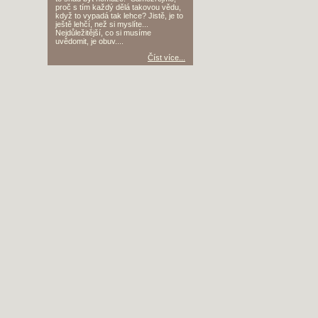
proč s tím každý dělá takovou vědu,
když to vypadá tak lehce? Jistě, je to
ještě lehčí, než si myslíte...
Nejdůležitější, co si musíme
uvědomit, je obuv....
Číst více...
STATISTIKY
Čtenářský deník
:
8054
děl
Čítanka
:
4855
textů
Životopisy
:
859
zivotopisů
Slohové práce
:
5896
prací
Slovníček pojmů
:
110
hesel
Spisovatelé
:
1851
autorů