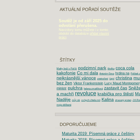
AKTUÁLNÍ POŘADÍ SOUTĚŽE
Soutěž je od září 2025 do
odvolání přerušena.
Navzdory tomu můžete i v tomto
období do databáze
přidat vlastní
práci
.
ŠTÍTKY
podzimní park
coca cola
Matky boží v Paříži
školka
kakofonie
Co mi dala
hrdina na
Antonín+Sova
Polibek 
nejkrásnější vánoce
christina
mu
znetvoření
šajvl
bez žen
Viktor Frankenstein
Lucy Maud Montgomer
pulchra
zastavit čas
Sněž
ministr
helena zmatlíková
revoluce
a machři
krabička pro štěstí
Ma
Naděje
Kalina
můj rok
co bych chtela mit
ztracený prsten
J.K.Ro
moje oblíbené
DOPORUČUJEME
Maturita 2019: Písemná práce z češtiny
Maturita 2018: Písemná práce z češtiny