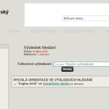
tský
ČÍTANKA
SLOHOVÉ PRÁCE
SLOVNÍČEK POJMŮ
SO
Výsledek hledání
Dotaz:
krajina stínů
Nalezeno:
1 záznam
Fulltextové vyhledávání:
RYCHLÁ ORIENTACE VE VÝSLEDCÍCH HLEDÁNÍ
→ "krajina stínů" ve
čtenářském deníku
(1 záznam)