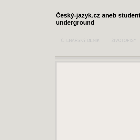
Český-jazyk.cz aneb studen
underground
ČTENÁŘSKÝ DENÍK
ŽIVOTOPISY