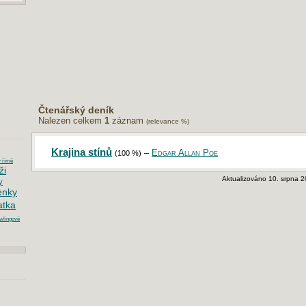
Čtenářský deník
Nalezen celkem
1
záznam
(relevance %)
Krajina stínů
–
Edgar Allan Poe
(100 %)
v římě
ži
Aktualizováno 10. srpna 2
y
enky
tka
wlingové