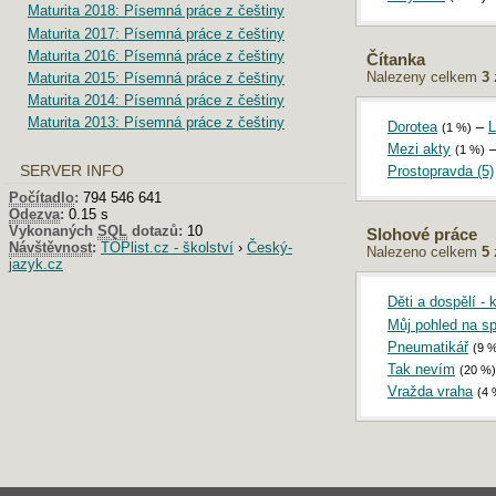
Maturita 2018: Písemná práce z češtiny
Maturita 2017: Písemná práce z češtiny
Maturita 2016: Písemná práce z češtiny
Čítanka
Nalezeny celkem
3
Maturita 2015: Písemná práce z češtiny
Maturita 2014: Písemná práce z češtiny
Maturita 2013: Písemná práce z češtiny
Dorotea
–
L
(1 %)
Mezi akty
(1 %)
SERVER INFO
Prostopravda (5)
Počítadlo
:
794 546 641
Odezva
:
0.15 s
Vykonaných
SQL
dotazů:
10
Slohové práce
Návštěvnost
:
TOPlist.cz - školství
›
Český-
Nalezeno celkem
5
jazyk.cz
Děti a dospělí -
Můj pohled na spo
Pneumatikář
(9 
Tak nevím
(20 %)
Vražda vraha
(4 