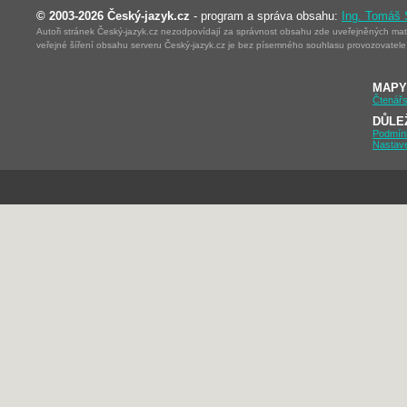
© 2003-2026 Český-jazyk.cz
- program a správa obsahu:
Ing. Tomáš
Autoři stránek Český-jazyk.cz nezodpovídají za správnost obsahu zde uveřejněných mater
veřejné šíření obsahu serveru Český-jazyk.cz je bez písemného souhlasu provozovatele 
MAPY
Čtenářs
DŮLE
Podmín
Nastav