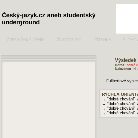
Český-jazyk.cz aneb studentský
underground
ČTENÁŘSKÝ DENÍK
ŽIVOTOPISY
ČÍTANKA
SLOHO
Výsledek 
Dotaz:
dobré c
Nalezeno:
14 
Fulltextové vyhl
RYCHLÁ ORIENT
→ "dobré chování"
→ "dobré chování"
→ "dobré chování"
→ "dobré chování"