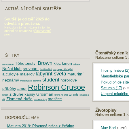
AKTUÁLNÍ POŘADÍ SOUTĚŽE
Soutěž je od září 2025 do
odvolání přerušena.
Navzdory tomu můžete i v tomto
období do databáze
přidat vlastní
práci
.
Čtenářský deník
ŠTÍTKY
Nalezeno celkem
5
Brown
Těhotenství
klec
kmen
nový román
nákupy
Noční klub
srovnání
Kruté+mládí
nový epochální výlet
Hrozny hněvu (2
labyrint světa
a.c.doyle
majerov
maturitní
Mansfieldské pa
student
neznámý
hororové
menstruace
čtenářka
Pokud přijde zítř
Robinson Crusoe
Saturnin (17)
příběhy
amor
(5 
Utrpení mladého 
z druhé kapsy
Grosman
tyranie
kirsch
úvaha na citát
chlapec a
Zlomená duše
matičce
vlk
metamorfózy
Životopisy
Nalezen celkem
1
z
DOPORUČUJEME
Maturita 2019: Písemná práce z češtiny
May Karl
)
(10 %