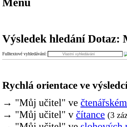
Menu
Výsledek hledání
Dotaz:
M
Fulltextové vyhledávání:
Rychlá orientace ve výsledc
→ "Můj učitel" ve
čtenářském
→ "Můj učitel" v
čítance
(3 zá
→ "Můj učitel" ve
slohových 