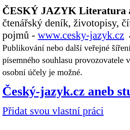
ČESKÝ JAZYK Literatura a
čtenářský deník, životopisy, č
pojmů -
www.cesky-jazyk.cz
Publikování nebo další veřejné šířen
písemného souhlasu provozovatele v
osobní účely je možné.
Český-jazyk.cz aneb s
Přidat svou vlastní práci